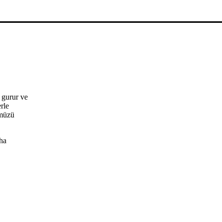
 gurur ve
rle
ümüzü
ha