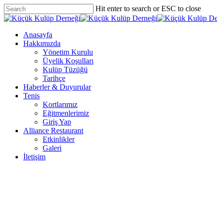
Skip
Hit enter to search or ESC to close
to
Close
main
Search
content
Menu
Anasayfa
Hakkımızda
Yönetim Kurulu
Üyelik Koşulları
Kulüp Tüzüğü
Tarihçe
Haberler & Duyurular
Tenis
Kortlarımız
Eğitmenlerimiz
Giriş Yap
Alliance Restaurant
Etkinlikler
Galeri
İletişim