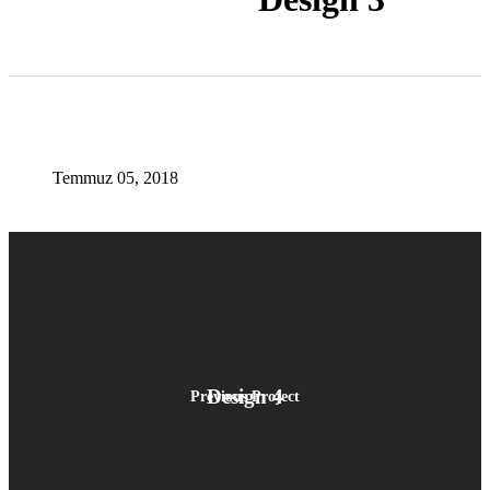
Temmuz 05, 2018
Design 4
Previous Project