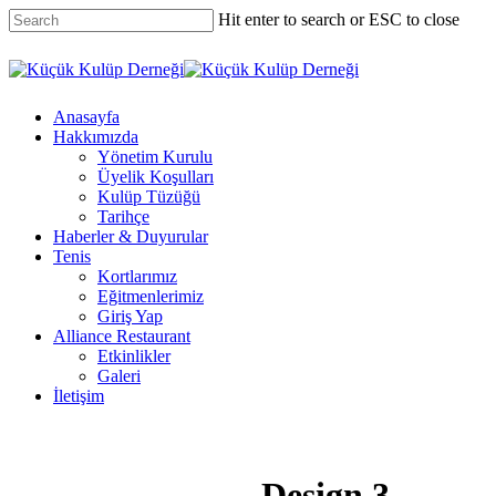
Skip
Hit enter to search or ESC to close
to
main
Close
content
Search
Menu
Anasayfa
Hakkımızda
Yönetim Kurulu
Üyelik Koşulları
Kulüp Tüzüğü
Tarihçe
Haberler & Duyurular
Tenis
Kortlarımız
Eğitmenlerimiz
Giriş Yap
Alliance Restaurant
Etkinlikler
Galeri
İletişim
Design 3