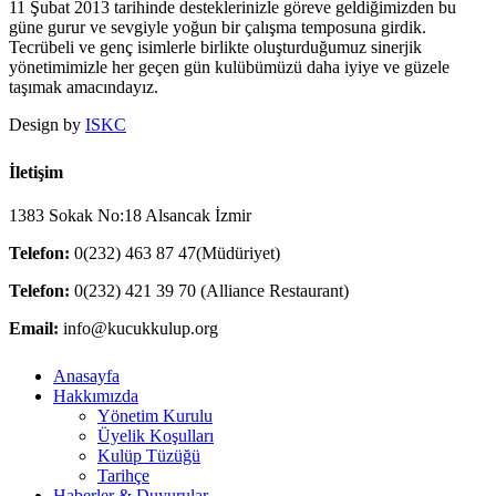
11 Şubat 2013 tarihinde desteklerinizle göreve geldiğimizden bu
güne gurur ve sevgiyle yoğun bir çalışma temposuna girdik.
Tecrübeli ve genç isimlerle birlikte oluşturduğumuz sinerjik
yönetimimizle her geçen gün kulübümüzü daha iyiye ve güzele
taşımak amacındayız.
Design by
ISKC
İletişim
1383 Sokak No:18 Alsancak İzmir
Telefon:
0(232) 463 87 47(Müdüriyet)
Telefon:
0(232) 421 39 70 (Alliance Restaurant)
Email:
info@kucukkulup.org
Close
Anasayfa
Menu
Hakkımızda
Yönetim Kurulu
Üyelik Koşulları
Kulüp Tüzüğü
Tarihçe
Haberler & Duyurular