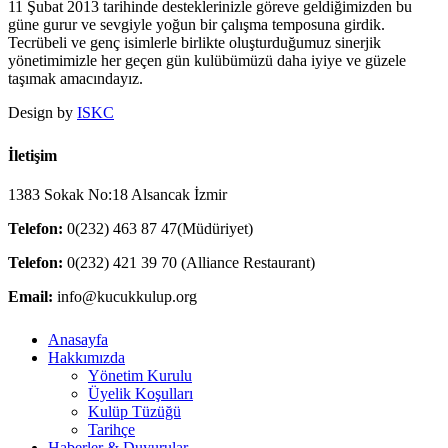
11 Şubat 2013 tarihinde desteklerinizle göreve geldiğimizden bu
güne gurur ve sevgiyle yoğun bir çalışma temposuna girdik.
Tecrübeli ve genç isimlerle birlikte oluşturduğumuz sinerjik
yönetimimizle her geçen gün kulübümüzü daha iyiye ve güzele
taşımak amacındayız.
Design by
ISKC
İletişim
1383 Sokak No:18 Alsancak İzmir
Telefon:
0(232) 463 87 47(Müdüriyet)
Telefon:
0(232) 421 39 70 (Alliance Restaurant)
Email:
info@kucukkulup.org
Close
Anasayfa
Menu
Hakkımızda
Yönetim Kurulu
Üyelik Koşulları
Kulüp Tüzüğü
Tarihçe
Haberler & Duyurular