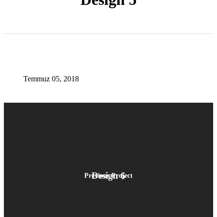
Temmuz 05, 2018
Design 6
Previous Project