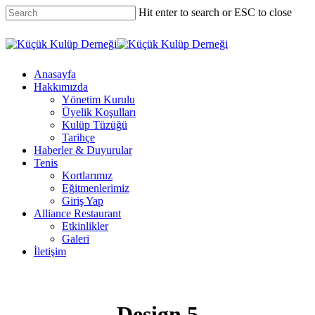
Skip
Hit enter to search or ESC to close
to
main
Close
content
Search
Menu
Anasayfa
Hakkımızda
Yönetim Kurulu
Üyelik Koşulları
Kulüp Tüzüğü
Tarihçe
Haberler & Duyurular
Tenis
Kortlarımız
Eğitmenlerimiz
Giriş Yap
Alliance Restaurant
Etkinlikler
Galeri
İletişim
Design 5