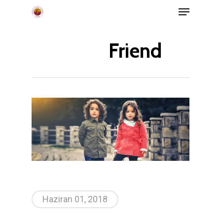
Menu
Skip
to
main
Friend
content
Haziran 01, 2018