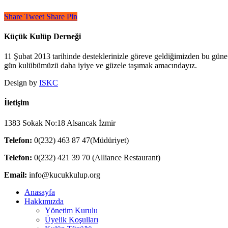
Share
Tweet
Share
Pin
Küçük Kulüp Derneği
11 Şubat 2013 tarihinde desteklerinizle göreve geldiğimizden bu güne 
gün kulübümüzü daha iyiye ve güzele taşımak amacındayız.
Design by
ISKC
İletişim
1383 Sokak No:18 Alsancak İzmir
Telefon:
0(232) 463 87 47(Müdüriyet)
Telefon:
0(232) 421 39 70 (Alliance Restaurant)
Email:
info@kucukkulup.org
Close
Anasayfa
Menu
Hakkımızda
Yönetim Kurulu
Üyelik Koşulları