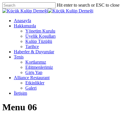
Skip
Hit enter to search or ESC to close
to
Close
main
Search
content
Menu
Anasayfa
Hakkımızda
Yönetim Kurulu
Üyelik Koşulları
Kulüp Tüzüğü
Tarihçe
Haberler & Duyurular
Tenis
Kortlarımız
Eğitmenlerimiz
Giriş Yap
Alliance Restaurant
Etkinlikler
Galeri
İletişim
Menu 06