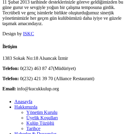
11 Şubat 2013 tarihinde desteklerinizle göreve geldiğimizden bu
güne gurur ve sevgiyle yoğun bir çalışma temposuna girdik.
Tecrübeli ve genç isimlerle birlikte oluşturduğumuz sinerjik
yönetimimizle her geçen gün kulübümüzü daha iyiye ve güzele
taşımak amacındayız.
Design by
ISKC
İletişim
1383 Sokak No:18 Alsancak İzmir
Telefon:
0(232) 463 87 47(Müdüriyet)
Telefon:
0(232) 421 39 70 (Alliance Restaurant)
Email:
info@kucukkulup.org
Close
Anasayfa
Menu
Hakkımızda
Yönetim Kurulu
Üyelik Koşulları
Kulüp Tüzüğü
Tarihçe
Haberler & Duyurular