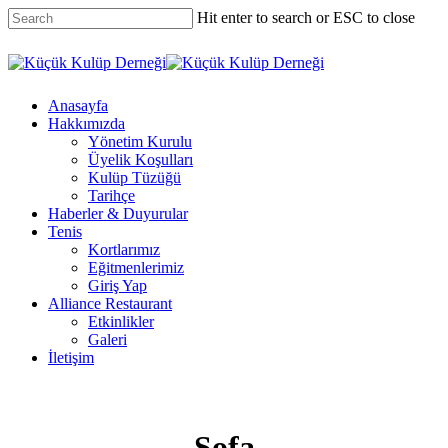
Skip
Hit enter to search or ESC to close
to
main
Close
content
Search
Menu
Anasayfa
Hakkımızda
Yönetim Kurulu
Üyelik Koşulları
Kulüp Tüzüğü
Tarihçe
Haberler & Duyurular
Tenis
Kortlarımız
Eğitmenlerimiz
Giriş Yap
Alliance Restaurant
Etkinlikler
Galeri
İletişim
Sofa