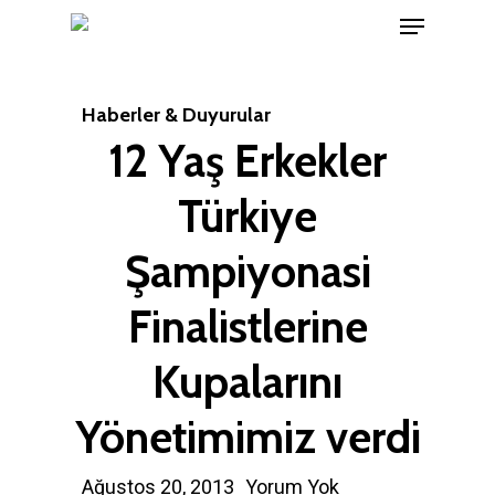
Menu
Skip
to
Close
main
Menu
Haberler & Duyurular
content
12 Yaş Erkekler
Türkiye
Şampiyonasi
Finalistlerine
Kupalarını
Yönetimimiz verdi
Ağustos 20, 2013
Yorum Yok