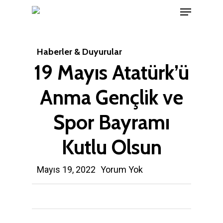
Menu
Skip
to
Close
main
Menu
Haberler & Duyurular
content
19 Mayıs Atatürk’ü
Anma Gençlik ve
Spor Bayramı
Kutlu Olsun
Mayıs 19, 2022
Yorum Yok