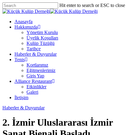
Skip
Hit enter to search or ESC to close
to
Close
main
Search
content
Menu
Anasayfa
Hakkımızda
Yönetim Kurulu
Üyelik Koşulları
Kulüp Tüzüğü
Tarihçe
Haberler & Duyurular
Tenis
Kortlarımız
Eğitmenlerimiz
Giriş Yap
Alliance Restaurant
Etkinlikler
Galeri
İletişim
Haberler & Duyurular
2. İzmir Uluslararası İzmir
Sanat Bienali Başladı.