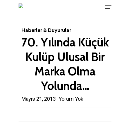
Menu
Skip
to
Close
main
Menu
Haberler & Duyurular
content
70. Yılında Küçük
Kulüp Ulusal Bir
Marka Olma
Yolunda…
Mayıs 21, 2013
Yorum Yok