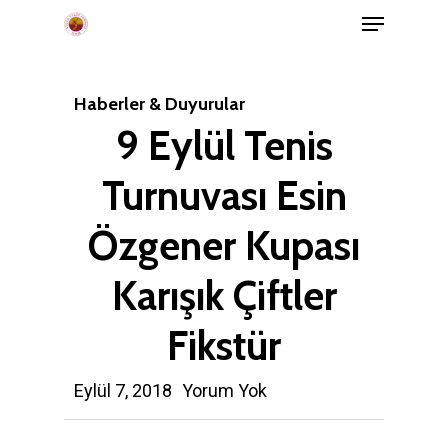
Menu
Skip
to
main
Haberler & Duyurular
content
9 Eylül Tenis
Turnuvası Esin
Özgener Kupası
Karışık Çiftler
Fikstür
Eylül 7, 2018
Yorum Yok