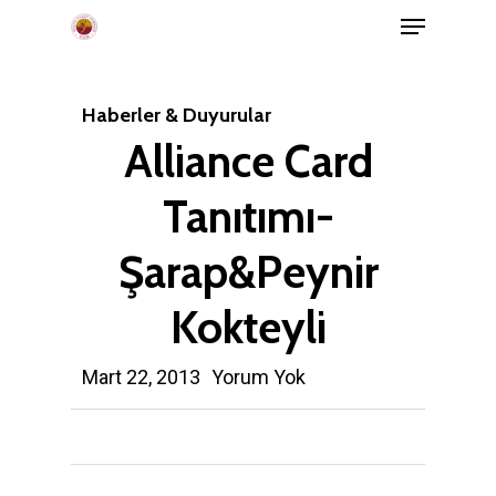
Menu
Skip
to
main
Haberler & Duyurular
content
Alliance Card
Tanıtımı-
Şarap&Peynir
Kokteyli
Mart 22, 2013
Yorum Yok