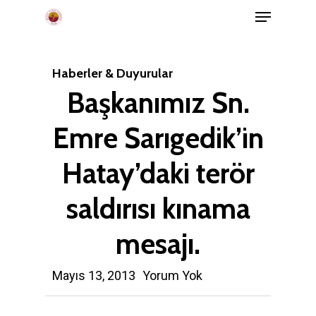
Menu
Skip
to
main
Haberler & Duyurular
content
Başkanımız Sn.
Emre Sarıgedik’in
Hatay’daki terör
saldırısı kınama
mesajı.
Mayıs 13, 2013
Yorum Yok