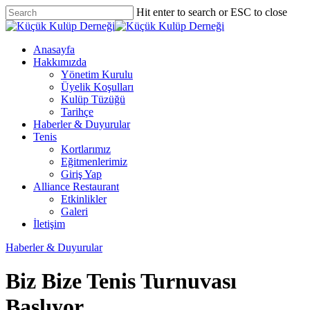
Skip
Hit enter to search or ESC to close
to
Close
main
Search
content
Menu
Anasayfa
Hakkımızda
Yönetim Kurulu
Üyelik Koşulları
Kulüp Tüzüğü
Tarihçe
Haberler & Duyurular
Tenis
Kortlarımız
Eğitmenlerimiz
Giriş Yap
Alliance Restaurant
Etkinlikler
Galeri
İletişim
Haberler & Duyurular
Biz Bize Tenis Turnuvası
Başlıyor.