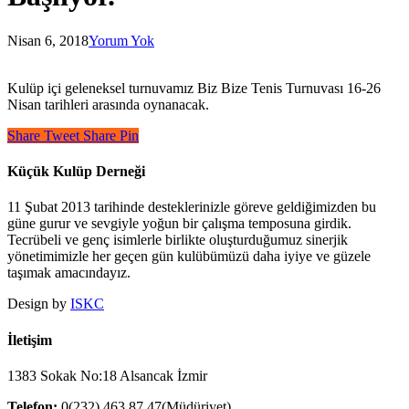
Nisan 6, 2018
Yorum Yok
Kulüp içi geleneksel turnuvamız Biz Bize Tenis Turnuvası 16-26
Nisan tarihleri arasında oynanacak.
Share
Tweet
Share
Pin
Küçük Kulüp Derneği
11 Şubat 2013 tarihinde desteklerinizle göreve geldiğimizden bu
güne gurur ve sevgiyle yoğun bir çalışma temposuna girdik.
Tecrübeli ve genç isimlerle birlikte oluşturduğumuz sinerjik
yönetimimizle her geçen gün kulübümüzü daha iyiye ve güzele
taşımak amacındayız.
Design by
ISKC
İletişim
1383 Sokak No:18 Alsancak İzmir
Telefon:
0(232) 463 87 47(Müdüriyet)