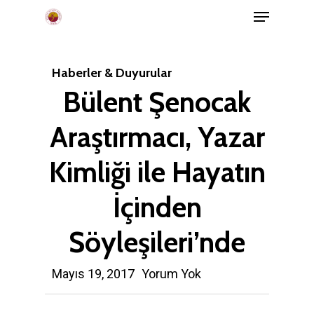
Menu
Skip
to
main
Haberler & Duyurular
content
Bülent Şenocak
Araştırmacı, Yazar
Kimliği ile Hayatın
İçinden
Söyleşileri’nde
Mayıs 19, 2017
Yorum Yok