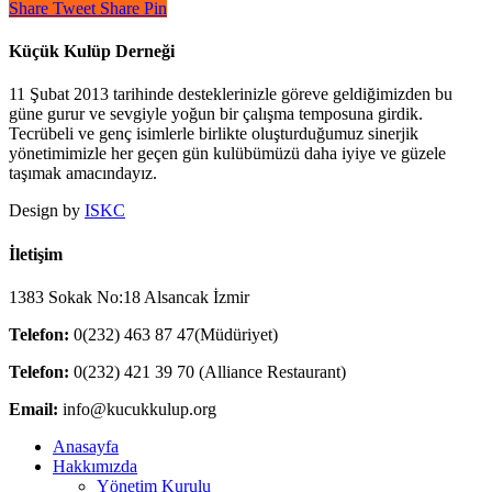
Share
Tweet
Share
Pin
Küçük Kulüp Derneği
11 Şubat 2013 tarihinde desteklerinizle göreve geldiğimizden bu
güne gurur ve sevgiyle yoğun bir çalışma temposuna girdik.
Tecrübeli ve genç isimlerle birlikte oluşturduğumuz sinerjik
yönetimimizle her geçen gün kulübümüzü daha iyiye ve güzele
taşımak amacındayız.
Design by
ISKC
İletişim
1383 Sokak No:18 Alsancak İzmir
Telefon:
0(232) 463 87 47(Müdüriyet)
Telefon:
0(232) 421 39 70 (Alliance Restaurant)
Email:
info@kucukkulup.org
Close
Anasayfa
Menu
Hakkımızda
Yönetim Kurulu