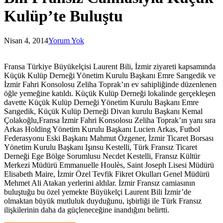
Kulüp’te Buluştu
Nisan 4, 2014
Yorum Yok
Fransa Türkiye Büyükelçisi Laurent Bili, İzmir ziyareti kapsamında
Küçük Kulüp Derneği Yönetim Kurulu Başkanı Emre Sarıgedik ve
İzmir Fahri Konsolosu Zeliha Toprak’ın ev sahipliğinde düzenlenen
öğle yemeğine katıldı. Küçük Kulüp Derneği lokalinde gerçekleşen
davette Küçük Kulüp Derneği Yönetim Kurulu Başkanı Emre
Sarıgedik, Küçük Kulüp Derneği Divan kurulu Başkanı Kemal
Çolakoğlu,Fransa İzmir Fahri Konsolosu Zeliha Toprak’ın yanı sıra
Arkas Holding Yönetim Kurulu Başkanı Lucien Arkas, Futbol
Federasyonu Eski Başkanı Mahmut Özgener, İzmir Ticaret Borsası
Yönetim Kurulu Başkanı Işınsu Kestelli, Türk Fransız Ticaret
Derneği Ege Bölge Sorumlusu Necdet Kestelli, Fransız Kültür
Merkezi Müdürü Emmanuelle Houlès, Saint Joseph Lisesi Müdürü
Elisabeth Maire, İzmir Özel Tevfik Fikret Okulları Genel Müdürü
Mehmet Ali Atakan yerlerini aldılar. İzmir Fransız camiasının
buluştuğu bu özel yemekte Büyükelçi Laurent Bili İzmir’de
olmaktan büyük mutluluk duyduğunu, işbirliği ile Türk Fransız
ilişkilerinin daha da güçleneceğine inandığını belirtti.