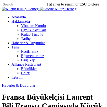
Skip
Hit enter to search or ESC to close
to
Close
main
Search
content
Menu
Anasayfa
Hakkımızda
Yönetim Kurulu
Üyelik Koşulları
Kulüp Tüzüğü
Tarihçe
Haberler & Duyurular
Tenis
Kortlarımız
Eğitmenlerimiz
Giriş Yap
Alliance Restaurant
Etkinlikler
Galeri
İletişim
Haberler & Duyurular
Fransa Büyükelçisi Laurent
Bili Fransız Camiasıyla Küçük