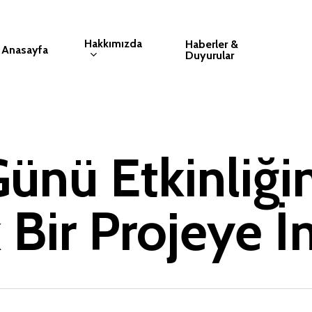
Hakkımızda
Haberler &
Anasayfa
Duyurular
Günü Etkinliğ
k Bir Projeye İ