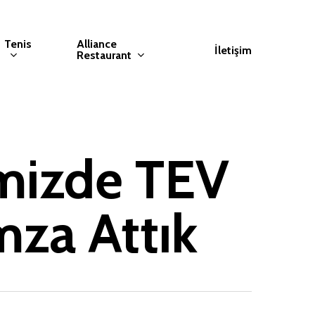
Tenis
Alliance
İletişim
Restaurant
imizde TEV
mza Attık