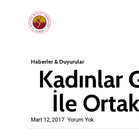
Skip
to
main
content
Haberler & Duyurular
Kadınlar 
İle Orta
Mart 12, 2017
Yorum Yok