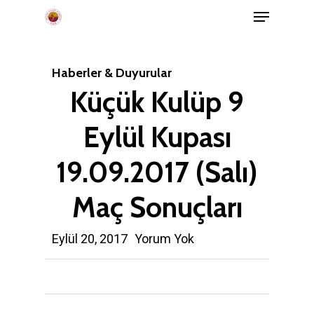
Menu
Skip
to
main
Haberler & Duyurular
content
Küçük Kulüp 9
Eylül Kupası
19.09.2017 (Salı)
Maç Sonuçları
Eylül 20, 2017
Yorum Yok