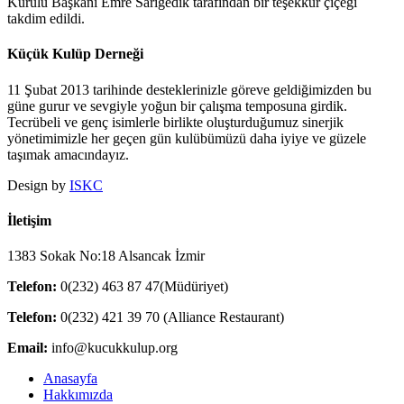
Kurulu Başkanı Emre Sarıgedik tarafından bir teşekkür çiçeği
takdim edildi.
Küçük Kulüp Derneği
11 Şubat 2013 tarihinde desteklerinizle göreve geldiğimizden bu
güne gurur ve sevgiyle yoğun bir çalışma temposuna girdik.
Tecrübeli ve genç isimlerle birlikte oluşturduğumuz sinerjik
yönetimimizle her geçen gün kulübümüzü daha iyiye ve güzele
taşımak amacındayız.
Design by
ISKC
İletişim
1383 Sokak No:18 Alsancak İzmir
Telefon:
0(232) 463 87 47(Müdüriyet)
Telefon:
0(232) 421 39 70 (Alliance Restaurant)
Email:
info@kucukkulup.org
Close
Anasayfa
Menu
Hakkımızda