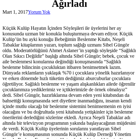
Ağırladı
Mart 1, 2017
Yorum Yok
Küçük Kulüp Hayatın İçinden Söyleşileri ile üyelerini her ay
konusunda uzman bir konukla buluşturmaya devam ediyor. Küçük
Kulüp’ün bu ayki konuğu Bebeğimin Beslenme Kitabı, Neşeli
Tabaklar kitaplarının yazarı, toplum sağlığı uzmanı Sibel Güngör
oldu. Moderatörlüğünü Ahmet Aslaner’in yaptığı söyleşide “Sağlıklı
Olan Sıkıcı Değildir” başlığı altında Sibel Güngör; bebek, çocuk ve
aile beslenmesi konularına değindiği konuşmasında “Sağlıklı
beslenme bilincinin çocukluktan itibaren benimsetmek lazım.
Dünyada reklamların yaklaşık %70 i çocuklara yönelik hazırlanıyor
ve erken dönemde hızlı tüketim dediğimiz aburcuburlar çocuklara
öğretiliyor. Sağlıklı beslenme ve yaşam alışkanlıkları ailede öğrenilir
çocuklarımıza yediklerimiz ve içtiklerimizle de örnek olmalıyız”
dedi. Sibel Güngör, hazırlıklarına devam eden yeni kitabından da
bahsettiği konuşmasında sert diyetlere inanmadığını, insanın kendi
içinde mutlu olacağı bir beslenme sistemini benimsemenin en iyisi
olacağını ve bu doğrultuda yeni kitabında yetişkinler için beslenme
önerilerini derlediğini sözlerine ekledi. Ayrıca Neşeli Tabaklar adı
altında bir televizyon programının yakında başlayacağının müjdesini
de verdi. Küçük Kulüp üyelerinin sorularını yanıtlayan Sibel
Güngör’e konuşmasının sonunda Küçük Kulüp Derneği Yönetim