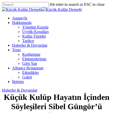
Skip
Hit enter to search or ESC to close
to
Close
main
Search
content
Menu
Anasayfa
Hakkımızda
Yönetim Kurulu
Üyelik Koşulları
Kulüp Tüzüğü
Tarihçe
Haberler & Duyurular
Tenis
Kortlarımız
Eğitmenlerimiz
Giriş Yap
Alliance Restaurant
Etkinlikler
Galeri
İletişim
Haberler & Duyurular
Küçük Kulüp Hayatın İçinden
Söyleşileri Sibel Güngör’ü