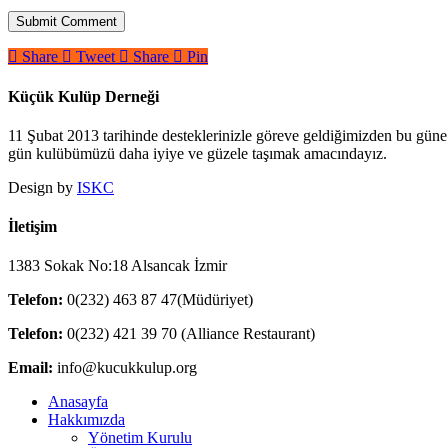
Share
Tweet
Share
Pin
Küçük Kulüp Derneği
11 Şubat 2013 tarihinde desteklerinizle göreve geldiğimizden bu güne 
gün kulübümüzü daha iyiye ve güzele taşımak amacındayız.
Design by
ISKC
İletişim
1383 Sokak No:18 Alsancak İzmir
Telefon:
0(232) 463 87 47(Müdüriyet)
Telefon:
0(232) 421 39 70 (Alliance Restaurant)
Email:
info@kucukkulup.org
Close
Anasayfa
Menu
Hakkımızda
Yönetim Kurulu