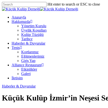
Skip
Hit enter to search or ESC to close
to
Close
main
Search
content
Menu
Anasayfa
Hakkımızda
Yönetim Kurulu
Üyelik Koşulları
Kulüp Tüzüğü
Tarihçe
Haberler & Duyurular
Tenis
Kortlarımız
Eğitmenlerimiz
Giriş Yap
Alliance Restaurant
Etkinlikler
Galeri
İletişim
Haberler & Duyurular
Küçük Kulüp İzmir’in Neşesi Se