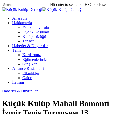
Skip
Hit enter to search or ESC to close
to
Close
main
Search
content
Menu
Anasayfa
Hakkımızda
Yönetim Kurulu
Üyelik Koşulları
Kulüp Tüzüğü
Tarihçe
Haberler & Duyurular
Tenis
Kortlarımız
Eğitmenlerimiz
Giriş Yap
Alliance Restaurant
Etkinlikler
Galeri
İletişim
Haberler & Duyurular
Küçük Kulüp Mahall Bomonti
İzmir Tenis Turnuvası 13