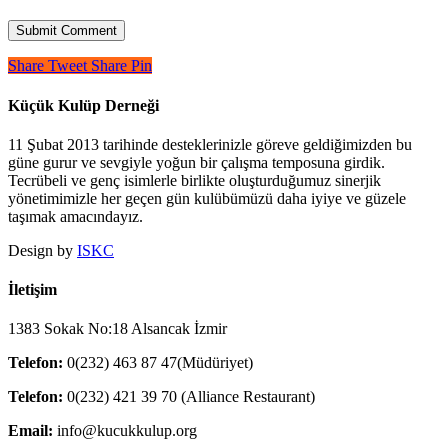
Share
Tweet
Share
Pin
Küçük Kulüp Derneği
11 Şubat 2013 tarihinde desteklerinizle göreve geldiğimizden bu
güne gurur ve sevgiyle yoğun bir çalışma temposuna girdik.
Tecrübeli ve genç isimlerle birlikte oluşturduğumuz sinerjik
yönetimimizle her geçen gün kulübümüzü daha iyiye ve güzele
taşımak amacındayız.
Design by
ISKC
İletişim
1383 Sokak No:18 Alsancak İzmir
Telefon:
0(232) 463 87 47(Müdüriyet)
Telefon:
0(232) 421 39 70 (Alliance Restaurant)
Email:
info@kucukkulup.org