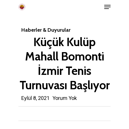
Menu
Skip
to
Close
main
Menu
Haberler & Duyurular
content
Küçük Kulüp
Mahall Bomonti
İzmir Tenis
Turnuvası Başlıyor
Eylül 8, 2021
Yorum Yok