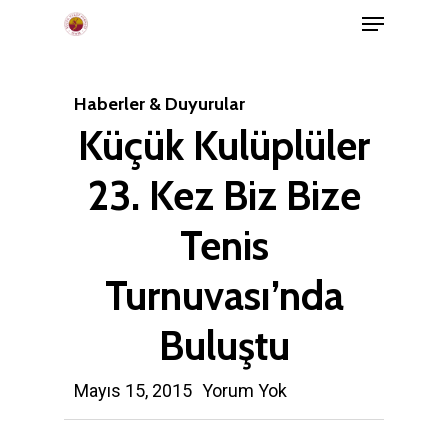
Menu
Skip
to
main
Haberler & Duyurular
content
Küçük Kulüplüler
23. Kez Biz Bize
Tenis
Turnuvası’nda
Buluştu
Mayıs 15, 2015
Yorum Yok