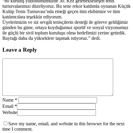
“80 kuruluş yıldönümümüzde 30. Kez gelenekselleşen tenis
turnuvalarımızı düzeliyoruz. Bu sene rekor katılımla oynanan Küçük
Kulüp Tenis Turnuvası’nda emeği geçen tüm ekibimize ve tüm
katılımcılara teşekkür ediyorum.
Üyelerimizin ve siz sevgili tenisçilerin desteği ile göreve geldiğimiz
günden bu güne, ortaya koyduğumuz sportif ve sosyal vizyonumuz
ile güçlü bir sivil toplum kuruluşu olma hedefimizi yerine getirdik.
Bayrağı daha da yükseklere taşımak istiyoruz.” dedi.
Leave a Reply
Name
*
Email
*
Website
Save my name, email, and website in this browser for the next
time I comment.