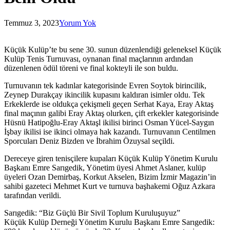
Temmuz 3, 2023
Yorum Yok
Küçük Kulüp’te bu sene 30. sunun düzenlendiği geleneksel Küçük
Kulüp Tenis Turnuvası, oynanan final maçlarının ardından
düzenlenen ödül töreni ve final kokteyli ile son buldu.
Turnuvanın tek kadınlar kategorisinde Evren Soytok birincilik,
Zeynep Durakçay ikincilik kupasını kaldıran isimler oldu. Tek
Erkeklerde ise oldukça çekişmeli geçen Serhat Kaya, Eray Aktaş
final maçının galibi Eray Aktaş olurken, çift erkekler kategorisinde
Hüsnü Hatipoğlu-Eray Aktaşl ikilisi birinci Osman Yücel-Saygın
İşbay ikilisi ise ikinci olmaya hak kazandı. Turnuvanın Centilmen
Sporcuları Deniz Bizden ve İbrahim Özuysal seçildi.
Dereceye giren tenisçilere kupaları Küçük Kulüp Yönetim Kurulu
Başkanı Emre Sarıgedik, Yönetim üyesi Ahmet Aslaner, kulüp
üyeleri Ozan Demirbaş, Korkut Akselen, Bizim İzmir Magazin’in
sahibi gazeteci Mehmet Kurt ve turnuva başhakemi Oğuz Azkara
tarafından verildi.
Sarıgedik: “Biz Güçlü Bir Sivil Toplum Kuruluşuyuz”
Küçük Kulüp Derneği Yönetim Kurulu Başkanı Emre Sarıgedik: