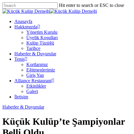
Skip
Hit enter to search or ESC to close
to
Close
main
Search
content
Menu
Anasayfa
Hakkımızda
Yönetim Kurulu
Üyelik Koşulları
Kulüp Tüzüğü
Tarihçe
Haberler & Duyurular
Tenis
Kortlarımız
Eğitmenlerimiz
Giriş Yap
Alliance Restaurant
Etkinlikler
Galeri
İletişim
Haberler & Duyurular
Küçük Kulüp’te Şampiyonlar
Belli Oldu