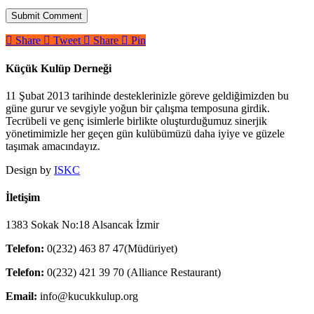
Share
Tweet
Share
Pin
Küçük Kulüp Derneği
11 Şubat 2013 tarihinde desteklerinizle göreve geldiğimizden bu
güne gurur ve sevgiyle yoğun bir çalışma temposuna girdik.
Tecrübeli ve genç isimlerle birlikte oluşturduğumuz sinerjik
yönetimimizle her geçen gün kulübümüzü daha iyiye ve güzele
taşımak amacındayız.
Design by
ISKC
İletişim
1383 Sokak No:18 Alsancak İzmir
Telefon:
0(232) 463 87 47(Müdüriyet)
Telefon:
0(232) 421 39 70 (Alliance Restaurant)
Email:
info@kucukkulup.org