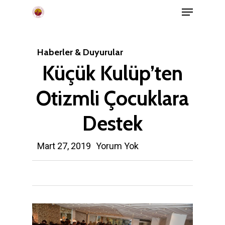
Menu
Skip
to
main
Haberler & Duyurular
content
Küçük Kulüp’ten
Otizmli Çocuklara
Destek
Mart 27, 2019
Yorum Yok