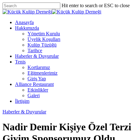
Skip
Hit enter to search or ESC to close
to
Close
main
Search
content
Menu
Anasayfa
Hakkımızda
Yönetim Kurulu
Üyelik Koşulları
Kulüp Tüzüğü
Tarihçe
Haberler & Duyurular
Tenis
Kortlarımız
Eğitmenlerimiz
Giriş Yap
Alliance Restaurant
Etkinlikler
Galeri
İletişim
Haberler & Duyurular
Nadir Demir Kişiye Özel Terzi
Giyim Sponsorumuz Oldu