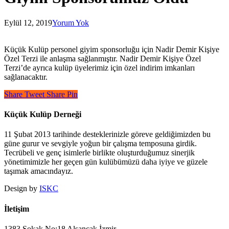
Eylül 12, 2019
Yorum Yok
Küçük Kulüp personel giyim sponsorluğu için Nadir Demir Kişiye
Özel Terzi ile anlaşma sağlanmıştır. Nadir Demir Kişiye Özel
Terzi’de ayrıca kulüp üyelerimiz için özel indirim imkanları
sağlanacaktır.
Share
Tweet
Share
Pin
Küçük Kulüp Derneği
11 Şubat 2013 tarihinde desteklerinizle göreve geldiğimizden bu
güne gurur ve sevgiyle yoğun bir çalışma temposuna girdik.
Tecrübeli ve genç isimlerle birlikte oluşturduğumuz sinerjik
yönetimimizle her geçen gün kulübümüzü daha iyiye ve güzele
taşımak amacındayız.
Design by
ISKC
İletişim
1383 Sokak No:18 Alsancak İzmir