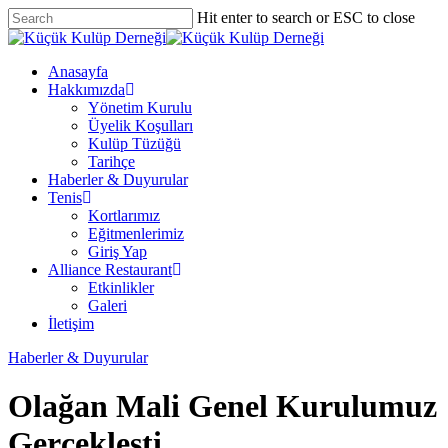
Skip
Hit enter to search or ESC to close
to
Close
main
Search
content
Menu
Anasayfa
Hakkımızda
Yönetim Kurulu
Üyelik Koşulları
Kulüp Tüzüğü
Tarihçe
Haberler & Duyurular
Tenis
Kortlarımız
Eğitmenlerimiz
Giriş Yap
Alliance Restaurant
Etkinlikler
Galeri
İletişim
Haberler & Duyurular
Olağan Mali Genel Kurulumuz
Gerçekleşti