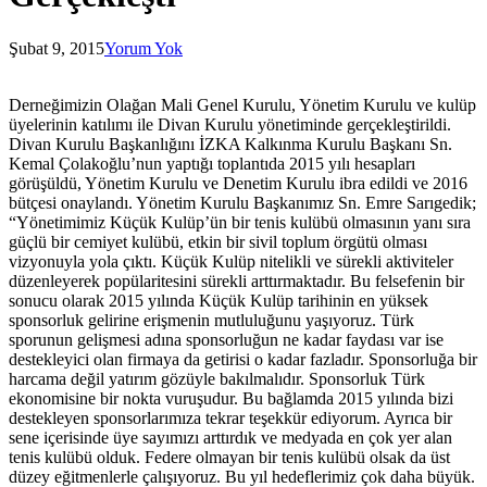
Şubat 9, 2015
Yorum Yok
Derneğimizin Olağan Mali Genel Kurulu, Yönetim Kurulu ve kulüp
üyelerinin katılımı ile Divan Kurulu yönetiminde gerçekleştirildi.
Divan Kurulu Başkanlığını İZKA Kalkınma Kurulu Başkanı Sn.
Kemal Çolakoğlu’nun yaptığı toplantıda 2015 yılı hesapları
görüşüldü, Yönetim Kurulu ve Denetim Kurulu ibra edildi ve 2016
bütçesi onaylandı. Yönetim Kurulu Başkanımız Sn. Emre Sarıgedik;
“Yönetimimiz Küçük Kulüp’ün bir tenis kulübü olmasının yanı sıra
güçlü bir cemiyet kulübü, etkin bir sivil toplum örgütü olması
vizyonuyla yola çıktı. Küçük Kulüp nitelikli ve sürekli aktiviteler
düzenleyerek popülaritesini sürekli arttırmaktadır. Bu felsefenin bir
sonucu olarak 2015 yılında Küçük Kulüp tarihinin en yüksek
sponsorluk gelirine erişmenin mutluluğunu yaşıyoruz. Türk
sporunun gelişmesi adına sponsorluğun ne kadar faydası var ise
destekleyici olan firmaya da getirisi o kadar fazladır. Sponsorluğa bir
harcama değil yatırım gözüyle bakılmalıdır. Sponsorluk Türk
ekonomisine bir nokta vuruşudur. Bu bağlamda 2015 yılında bizi
destekleyen sponsorlarımıza tekrar teşekkür ediyorum. Ayrıca bir
sene içerisinde üye sayımızı arttırdık ve medyada en çok yer alan
tenis kulübü olduk. Federe olmayan bir tenis kulübü olsak da üst
düzey eğitmenlerle çalışıyoruz. Bu yıl hedeflerimiz çok daha büyük.