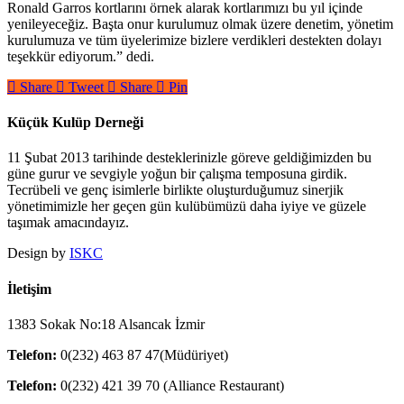
Ronald Garros kortlarını örnek alarak kortlarımızı bu yıl içinde
yenileyeceğiz. Başta onur kurulumuz olmak üzere denetim, yönetim
kurulumuza ve tüm üyelerimize bizlere verdikleri destekten dolayı
teşekkür ediyorum.” dedi.
Share
Tweet
Share
Pin
Küçük Kulüp Derneği
11 Şubat 2013 tarihinde desteklerinizle göreve geldiğimizden bu
güne gurur ve sevgiyle yoğun bir çalışma temposuna girdik.
Tecrübeli ve genç isimlerle birlikte oluşturduğumuz sinerjik
yönetimimizle her geçen gün kulübümüzü daha iyiye ve güzele
taşımak amacındayız.
Design by
ISKC
İletişim
1383 Sokak No:18 Alsancak İzmir
Telefon:
0(232) 463 87 47(Müdüriyet)
Telefon:
0(232) 421 39 70 (Alliance Restaurant)