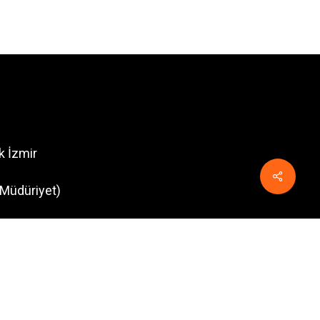
k İzmir
Müdüriyet)
(Alliance Restaurant)
g