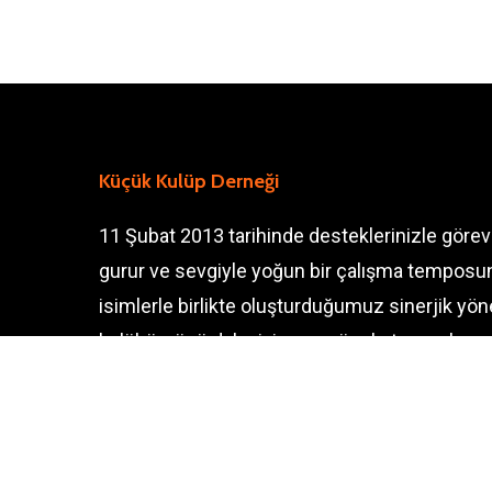
Küçük Kulüp Derneği
11 Şubat 2013 tarihinde desteklerinizle göre
gurur ve sevgiyle yoğun bir çalışma temposun
isimlerle birlikte oluşturduğumuz sinerjik y
kulübümüzü daha iyiye ve güzele taşımak am
Design by
ISKC