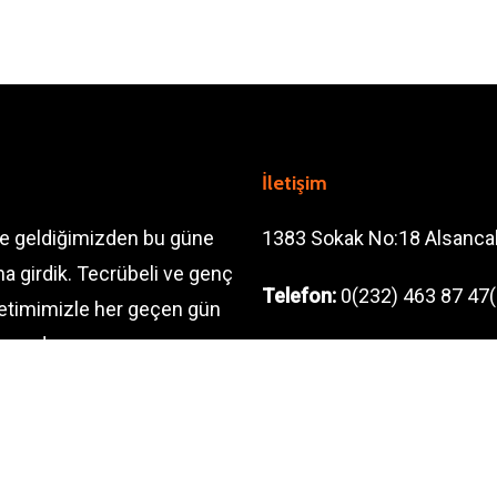
İletişim
ve geldiğimizden bu güne
1383 Sokak No:18 Alsanca
a girdik. Tecrübeli ve genç
Telefon:
0(232) 463 87 47(
önetimimizle her geçen gün
acındayız.
Telefon:
0(232) 421 39 70 
Email:
info@kucukkulup.or