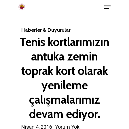
Menu
Skip
to
main
Haberler & Duyurular
content
Tenis kortlarımızın
antuka zemin
toprak kort olarak
yenileme
çalışmalarımız
devam ediyor.
Nisan 4, 2016
Yorum Yok