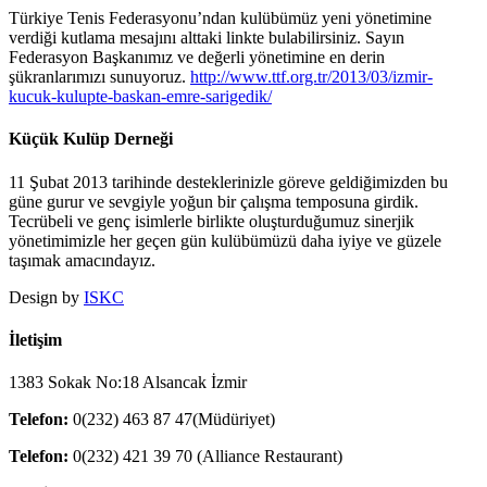
Türkiye Tenis Federasyonu’ndan kulübümüz yeni yönetimine
verdiği kutlama mesajını alttaki linkte bulabilirsiniz. Sayın
Federasyon Başkanımız ve değerli yönetimine en derin
şükranlarımızı sunuyoruz.
http://www.ttf.org.tr/2013/03/izmir-
kucuk-kulupte-baskan-emre-sarigedik/
Küçük Kulüp Derneği
11 Şubat 2013 tarihinde desteklerinizle göreve geldiğimizden bu
güne gurur ve sevgiyle yoğun bir çalışma temposuna girdik.
Tecrübeli ve genç isimlerle birlikte oluşturduğumuz sinerjik
yönetimimizle her geçen gün kulübümüzü daha iyiye ve güzele
taşımak amacındayız.
Design by
ISKC
İletişim
1383 Sokak No:18 Alsancak İzmir
Telefon:
0(232) 463 87 47(Müdüriyet)
Telefon:
0(232) 421 39 70 (Alliance Restaurant)