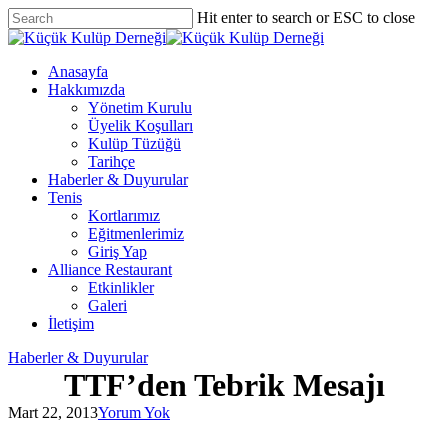
Skip
Hit enter to search or ESC to close
to
Close
main
Search
content
Menu
Anasayfa
Hakkımızda
Yönetim Kurulu
Üyelik Koşulları
Kulüp Tüzüğü
Tarihçe
Haberler & Duyurular
Tenis
Kortlarımız
Eğitmenlerimiz
Giriş Yap
Alliance Restaurant
Etkinlikler
Galeri
İletişim
Haberler & Duyurular
TTF’den Tebrik Mesajı
Mart 22, 2013
Yorum Yok